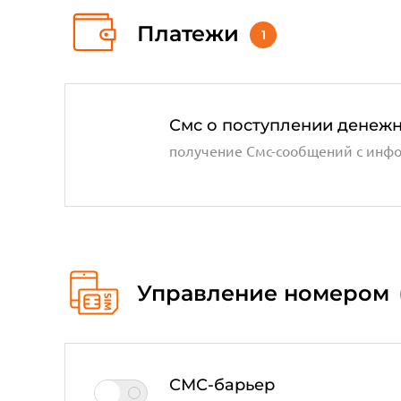
Платежи
1
Смс о поступлении денежн
получение Смс-сообщений с инф
Управление номером
СМС-барьер