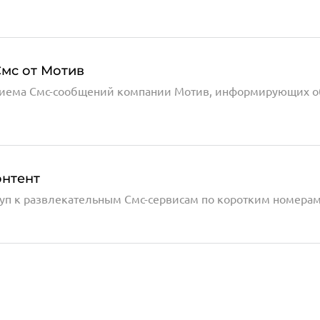
мс от Мотив
 приема Смс-сообщений компании Мотив, информирующих о
онтент
туп к развлекательным Смс-сервисам по коротким номера