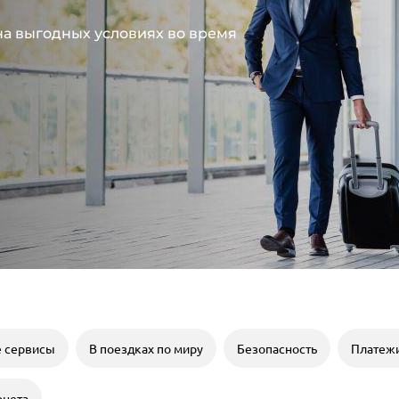
на выгодных условиях во время
е сервисы
В поездках по миру
Безопасность
Платеж
рнета