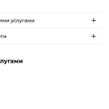
ими услугами
.
Выгодная Россия
нсе.
уги
ление, при этом вновь взимается стоимость включения
количества дененежных средств.
е абонентской платы и начисление Минут
слугами
, отключении услуги до окончания срока действия,
ета.