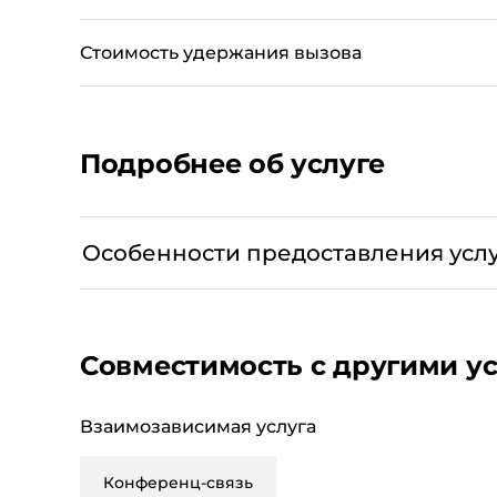
Стоимость удержания вызова
Подробнее об услуге
Услуга предоставляется всем абнентам сото
Особенности предоставления усл
обслуживающихся на тарифном плане «Бизнес
При использовании услуг «
Ожидание вызов
состоявшееся соединение в соответствии с 
Совместимость с другими у
При отказе от услуги «Удержание вызова» ав
Взаимозависимая услуга
Конференц-связь