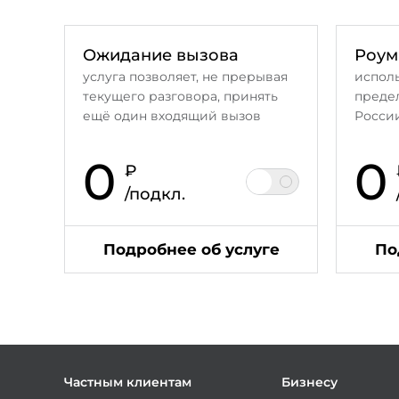
Ожидание вызова
Роум
услуга позволяет, не прерывая
исполь
текущего разговора, принять
преде
ещё один входящий вызов
России
0
0
₽
/подкл.
Подробнее об услуге
По
Частным клиентам
Бизнесу