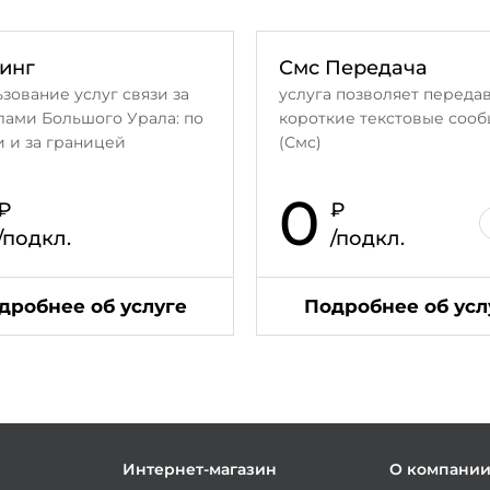
инг
Смс Передача
зование услуг связи за
услуга позволяет переда
лами Большого Урала: по
короткие текстовые соо
 и за границей
(Смс)
0
₽
₽
/подкл.
/подкл.
дробнее об услуге
Подробнее об усл
Интернет-магазин
О компани