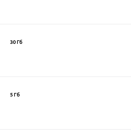
30 Гб
5 Гб